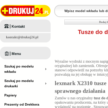
Dodaj 
Kontakt
Tusze do d
kontakt@drukuj24.pl
Menu
Wyraźne wydruki z mocnym napig
oryginalnej lub zamiennik. Oferu
Szukaj po modelu
stanowi odpowiedź na potrzeby kl
wkładu
pozwalają na jej obsługę w intuic
Szukaj po modelu
lexmark X2310 tusze 
drukarki
sprawnego działania
Papiery
Zamów u nas oryginalny
tusz do
opakowaniu producenta, na który u
Prezenty od Drekkera
wydajność na poziomie
. Stosowan