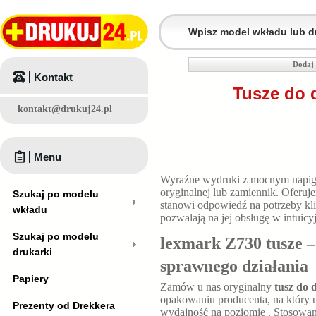
Dodaj 
Kontakt
Tusze do 
kontakt@drukuj24.pl
Menu
Wyraźne wydruki z mocnym napig
oryginalnej lub zamiennik. Oferu
Szukaj po modelu
stanowi odpowiedź na potrzeby kl
wkładu
pozwalają na jej obsługę w intuic
Szukaj po modelu
lexmark Z730 tusze –
drukarki
sprawnego działania
Papiery
Zamów u nas oryginalny
tusz do 
opakowaniu producenta, na który u
Prezenty od Drekkera
wydajność na poziomie
. Stosowan