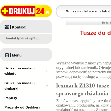
Dodaj 
Kontakt
Tusze do d
kontakt@drukuj24.pl
Menu
Wyraźne wydruki z mocnym napig
oryginalnej lub zamiennik. Oferu
Szukaj po modelu
stanowi odpowiedź na potrzeby kl
wkładu
pozwalają na jej obsługę w intuic
Szukaj po modelu
lexmark Z1310 tusze 
drukarki
sprawnego działania
Papiery
Zamów u nas oryginalny
tusz do 
opakowaniu producenta, na który u
Prezenty od Drekkera
wydajność na poziomie
. Stosowan