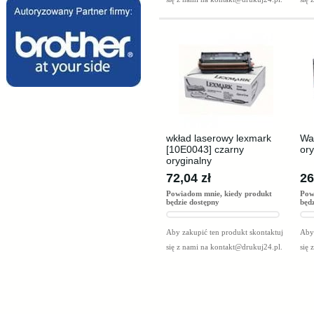
wkład laserowy lexmark
Wa
[10E0043] czarny
ory
oryginalny
72,04 zł
26
Powiadom mnie, kiedy produkt
Pow
będzie dostępny
będ
Aby zakupić ten produkt skontaktuj
Aby 
się z nami na
kontakt@drukuj24.pl
.
się 