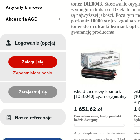
toner 10E0043
. Stosowanie orygi
Artykuły biurowe
wymogom drukarki. Dzięki temu ur
są najwyższej jakości. Poza tym 
Akcesoria AGD
poziomie
10000 str
jest zgodna z 
toner do drukarki lexmark optr
gwarancję producenta.
Logowanie (opcja)
Zaloguj się
Zapomniałem hasła
wkład laserowy lexmark
wk
Zarejestruj się
[10E0040] cyan oryginalny
[1
ory
1 651,62 zł
1 
Powiadom mnie, kiedy produkt
Pow
Nasze referencje
będzie dostępny
będ
Aby zakupić ten produkt skontaktuj
Aby 
się z nami na
kontakt@drukuj24.pl
.
się 