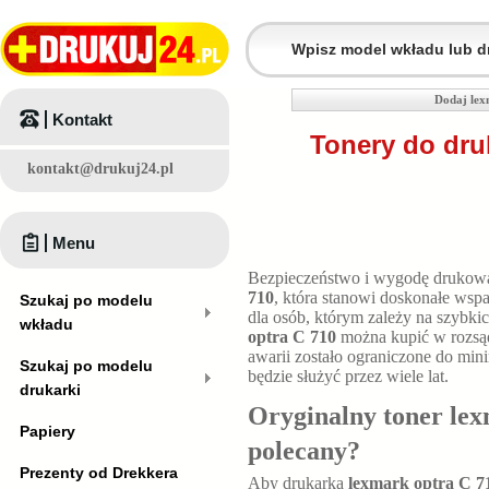
Dodaj lex
Kontakt
Tonery do dru
kontakt@drukuj24.pl
Menu
Bezpieczeństwo i wygodę drukowa
710
, która stanowi doskonałe wsp
Szukaj po modelu
dla osób, którym zależy na szybk
wkładu
optra C 710
można kupić w rozsą
awarii zostało ograniczone do mi
Szukaj po modelu
będzie służyć przez wiele lat.
drukarki
Oryginalny toner lex
Papiery
polecany?
Prezenty od Drekkera
Aby drukarka
lexmark optra C 