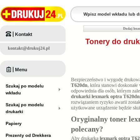
Dodaj lexm
Kontakt
Tonery do druk
kontakt@drukuj24.pl
Menu
Bezpieczeństwo i wygodę drukowa
T620dn
, która stanowi doskonałe
Szukaj po modelu
odpowiednia dla osób, którym zal
wkładu
drukarki lexmark optra T620dn
rozwiązaniem ryzyko awarii zosta
Szukaj po modelu
użytkowane urządzenie będzie służy
drukarki
Oryginalny toner lex
Papiery
polecany?
Prezenty od Drekkera
Aby drukarka
lexmark optra T6