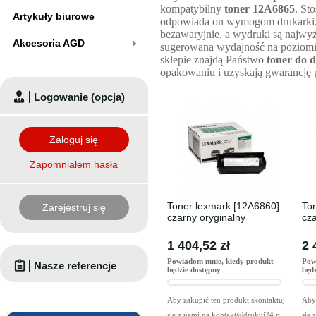
kompatybilny
toner 12A6865
. St
Artykuły biurowe
odpowiada on wymogom drukarki. 
bezawaryjnie, a wydruki są najwy
Akcesoria AGD
sugerowana wydajność na poziom
sklepie znajdą Państwo
toner do 
opakowaniu i uzyskają gwarancję 
Logowanie (opcja)
Zaloguj się
Zapomniałem hasła
Toner lexmark [12A6860]
To
Zarejestruj się
czarny oryginalny
cza
1 404,52 zł
2 
Powiadom mnie, kiedy produkt
Pow
Nasze referencje
będzie dostępny
będ
Aby zakupić ten produkt skontaktuj
Aby 
się z nami na
kontakt@drukuj24.pl
.
się 