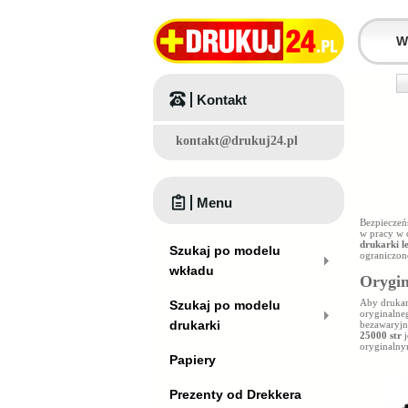
Kontakt
kontakt@drukuj24.pl
Menu
Bezpieczeń
w pracy w 
drukarki 
Szukaj po modelu
ograniczon
wkładu
Orygin
Aby druka
Szukaj po modelu
oryginalne
drukarki
bezawaryjn
25000 str
j
oryginalny
Papiery
Prezenty od Drekkera