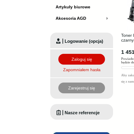
Artykuły biurowe
Akcesoria AGD
Toner 
czarny
Logowanie (opcja)
1 451
Zaloguj się
Powiado
będzie d
Zapomniałem hasła
Aby zaku
się z na
Zarejestruj się
Nasze referencje