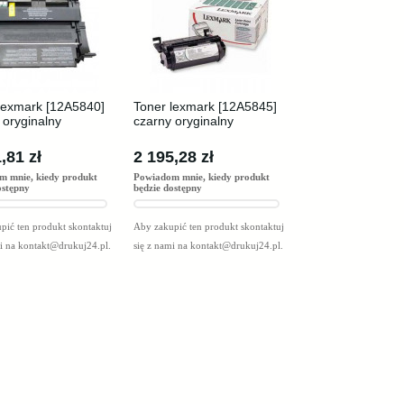
lexmark [12A5840]
Toner lexmark [12A5845]
 oryginalny
czarny oryginalny
,81 zł
2 195,28 zł
m mnie, kiedy produkt
Powiadom mnie, kiedy produkt
ostępny
będzie dostępny
pić ten produkt skontaktuj
Aby zakupić ten produkt skontaktuj
mi na
kontakt@drukuj24.pl
.
się z nami na
kontakt@drukuj24.pl
.