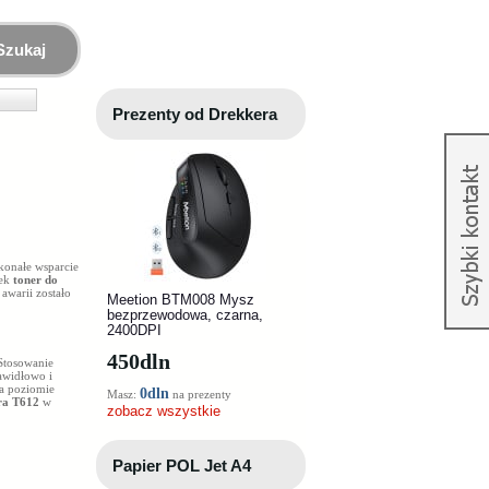
Szukaj
Prezenty od Drekkera
skonałe wsparcie
tek
toner do
warii zostało
Meetion BTM008 Mysz
bezprzewodowa, czarna,
2400DPI
450
dln
 Stosowanie
awidłowo i
na poziomie
0dln
Masz:
na prezenty
ra T612
w
zobacz wszystkie
Papier POL Jet A4