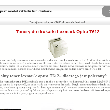
Dodaj lexmark optra T612 do twoich drukarek
Tonery do drukarki Lexmark Optra T612
stwo i wygodę drukowania zapewnia drukarka laserowa
lexmark optra T612
, która stanowi do
dowolnym miejscu. Jest odpowiednia dla osób, którym zależy na szybkich wydrukach. Na doda
lexmark optra T612
można kupić w rozsądnej cenie. Dzięki nowoczesnym rozwiązaniem ryzyko a
e do minimum, dlatego prawidłowo użytkowane urządzenie będzie służyć przez wiele lat.
alny toner lexmark optra T612– dlaczego jest polecany?
rka
lexmark optra T612
spełniała swoją funkcję, niezbędny jest kompatybilny
toner 12A5845
.
go tonera daje pewność, że odpowiada on wymogom drukarki. Dzięki temu urządzenie działa pr
ie, a wydruki są najwyższej jakości. Poza tym można mieć pewność, że sugerowana wydajność 
est zgodna z rzeczywistością. W naszym sklepie znajdą Państwo
toner do drukarki lexmark opt
m opakowaniu i uzyskają gwarancję producenta.