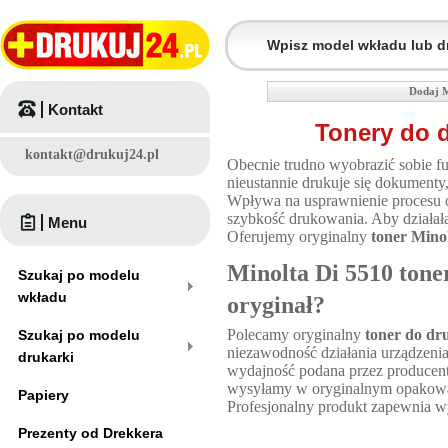
Dodaj M
Kontakt
Tonery do d
kontakt@drukuj24.pl
Obecnie trudno wyobrazić sobie fu
nieustannie drukuje się dokumenty
Wpływa na usprawnienie procesu 
szybkość drukowania. Aby działała
Menu
Oferujemy oryginalny
toner Mino
Minolta Di 5510 tone
Szukaj po modelu
wkładu
oryginał?
Polecamy oryginalny
toner do dr
Szukaj po modelu
niezawodność działania urządzenia
drukarki
wydajność podana przez producen
wysyłamy w oryginalnym opakowani
Papiery
Profesjonalny produkt zapewnia 
Prezenty od Drekkera