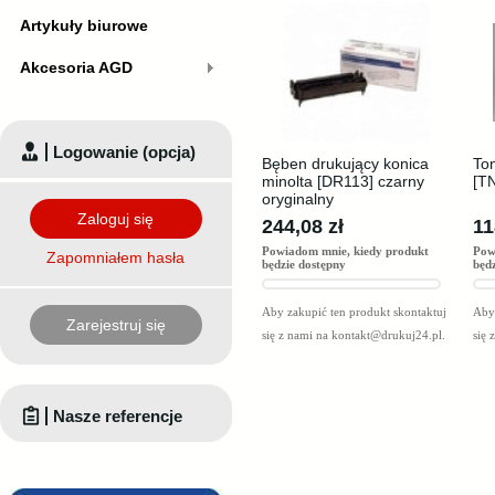
Artykuły biurowe
Akcesoria AGD
Logowanie (opcja)
Bęben drukujący konica
Ton
minolta [DR113] czarny
[TN
oryginalny
Zaloguj się
244,08 zł
11
Powiadom mnie, kiedy produkt
Pow
Zapomniałem hasła
będzie dostępny
będ
Aby zakupić ten produkt skontaktuj
Aby 
Zarejestruj się
się z nami na
kontakt@drukuj24.pl
.
się 
Nasze referencje