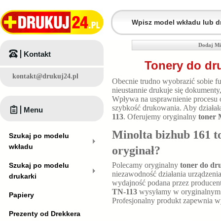
Dodaj Mi
Kontakt
Tonery do dr
kontakt@drukuj24.pl
Obecnie trudno wyobrazić sobie fu
nieustannie drukuje się dokumenty
Wpływa na usprawnienie procesu 
szybkość drukowania. Aby działała
Menu
113
. Oferujemy oryginalny
toner 
Minolta bizhub 161 t
Szukaj po modelu
wkładu
oryginał?
Polecamy oryginalny
toner do dr
Szukaj po modelu
niezawodność działania urządzenia
drukarki
wydajność podana przez producen
TN-113
wysyłamy w oryginalnym o
Papiery
Profesjonalny produkt zapewnia 
Prezenty od Drekkera