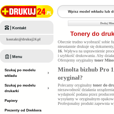
Dodaj Mino
Kontakt
Tonery do druk
kontakt@drukuj24.pl
Obecnie trudno wyobrazić sobie fu
nieustannie drukuje się dokumenty
16
. Wpływa na usprawnienie proc
i szybkość drukowania. Aby działa
Menu
Oferujemy oryginalny
toner Mino
Minolta bizhub Pro 1
Szukaj po modelu
wkładu
oryginał?
Polecamy oryginalny
toner do dr
Szukaj po modelu
niezawodność działania urządzenia
drukarki
wydajność podana przez producen
wysyłamy w oryginalnym opakowani
Papiery
Profesjonalny produkt zapewnia 
Prezenty od Drekkera