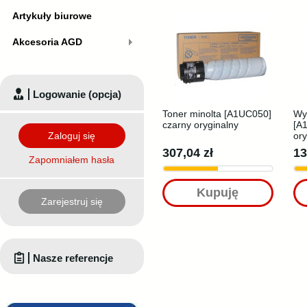
Artykuły biurowe
Akcesoria AGD
Logowanie (opcja)
Toner minolta [A1UC050]
Wy
czarny oryginalny
[A
Zaloguj się
ory
307,04 zł
13
Zapomniałem hasła
Kupuję
Zarejestruj się
Nasze referencje