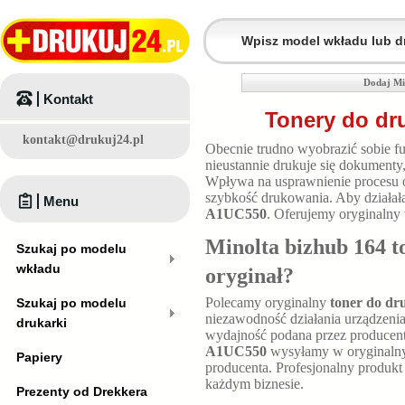
Dodaj Mi
Kontakt
Tonery do dr
kontakt@drukuj24.pl
Obecnie trudno wyobrazić sobie fu
nieustannie drukuje się dokumenty
Wpływa na usprawnienie procesu 
szybkość drukowania. Aby działała
Menu
A1UC550
. Oferujemy oryginalny
Minolta bizhub 164 t
Szukaj po modelu
wkładu
oryginał?
Polecamy oryginalny
toner do dr
Szukaj po modelu
niezawodność działania urządzenia
drukarki
wydajność podana przez producen
A1UC550
wysyłamy w oryginalny
Papiery
producenta. Profesjonalny produ
każdym biznesie.
Prezenty od Drekkera