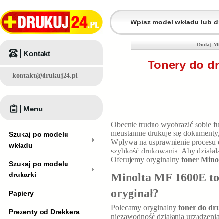
Dodaj Mi
Kontakt
Tonery do dr
kontakt@drukuj24.pl
Menu
Obecnie trudno wyobrazić sobie fu
nieustannie drukuje się dokumenty
Szukaj po modelu
Wpływa na usprawnienie procesu 
wkładu
szybkość drukowania. Aby działała
Oferujemy oryginalny
toner Mino
Szukaj po modelu
drukarki
Minolta MF 1600E to
oryginał?
Papiery
Polecamy oryginalny
toner do dr
Prezenty od Drekkera
niezawodność działania urządzenia