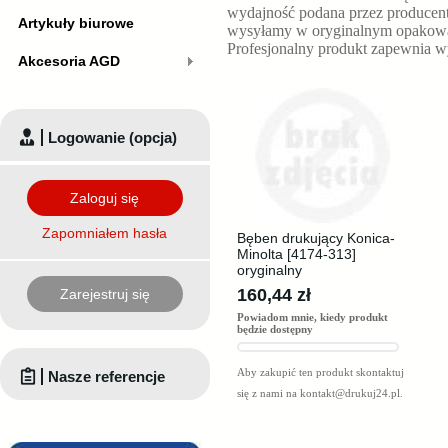
wydajność podana przez producen
Artykuły biurowe
wysyłamy w oryginalnym opakowani
Profesjonalny produkt zapewnia 
Akcesoria AGD
Logowanie (opcja)
Zaloguj się
Zapomniałem hasła
Bęben drukujący Konica-
Minolta [4174-313]
oryginalny
160,44 zł
Zarejestruj się
Powiadom mnie, kiedy produkt
będzie dostępny
Aby zakupić ten produkt skontaktuj
Nasze referencje
się z nami na
kontakt@drukuj24.pl
.