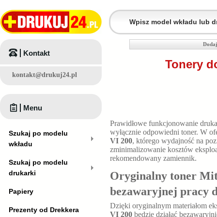
Dodaj
Kontakt
Tonery do
kontakt@drukuj24.pl
Menu
Prawidłowe funkcjonowanie druk
wyłącznie odpowiedni toner. W ofe
Szukaj po modelu
VI 200
, którego wydajność na po
wkładu
zminimalizowanie kosztów eksploa
rekomendowany zamiennik.
Szukaj po modelu
drukarki
Oryginalny toner Mit
bezawaryjnej pracy 
Papiery
Dzięki oryginalnym materiałom e
Prezenty od Drekkera
VI 200
będzie działać bezawaryjn