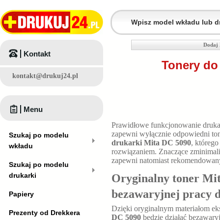
Dodaj 
Kontakt
Tonery do
kontakt@drukuj24.pl
Menu
Prawidłowe funkcjonowanie druk
zapewni wyłącznie odpowiedni tone
Szukaj po modelu
drukarki Mita DC 5090
, któreg
wkładu
rozwiązaniem. Znaczące zminimali
zapewni natomiast rekomendowan
Szukaj po modelu
drukarki
Oryginalny toner Mi
bezawaryjnej pracy 
Papiery
Dzięki oryginalnym materiałom e
Prezenty od Drekkera
DC 5090
będzie działać bezawary