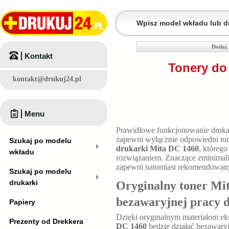
Dodaj 
Kontakt
Tonery do
kontakt@drukuj24.pl
Menu
Prawidłowe funkcjonowanie druk
zapewni wyłącznie odpowiedni tone
Szukaj po modelu
drukarki Mita DC 1460
, któreg
wkładu
rozwiązaniem. Znaczące zminimali
zapewni natomiast rekomendowan
Szukaj po modelu
drukarki
Oryginalny toner Mi
bezawaryjnej pracy 
Papiery
Dzięki oryginalnym materiałom e
Prezenty od Drekkera
DC 1460
będzie działać bezawary