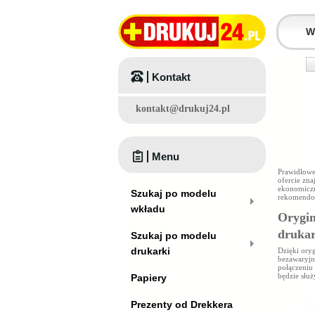
Kontakt
kontakt@drukuj24.pl
Menu
Prawidłowe
ofercie zna
ekonomiczn
Szukaj po modelu
rekomendo
wkładu
Orygin
drukar
Szukaj po modelu
drukarki
Dzięki ory
bezawaryjn
połączeniu
będzie służ
Papiery
Prezenty od Drekkera