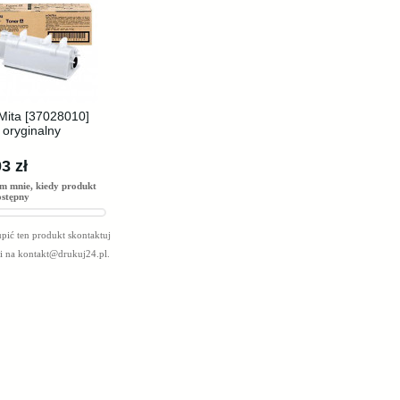
Mita [37028010]
 oryginalny
3 zł
m mnie, kiedy produkt
ostępny
pić ten produkt skontaktuj
mi na
kontakt@drukuj24.pl
.