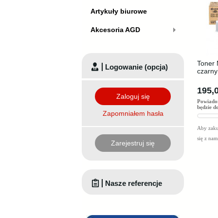
Artykuły biurowe
Akcesoria AGD
Toner 
Logowanie (opcja)
czarny
195,0
Zaloguj się
Powiado
będzie d
Zapomniałem hasła
Aby zaku
się z na
Zarejestruj się
Nasze referencje