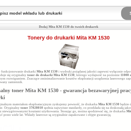
Dodaj Mita KM 1530 do twoich drukarek
Tonery do drukarki Mita KM 1530
 funkcjonowanie drukarki
Mita KM 1530
i wydruki pożądanej jakości zapewni wyłącznie odpo
jduje się oryginalny
toner do drukarki Mita KM 1530
, którego wydajność na poziomie
11000 s
ym rozwiązaniem. Znaczące zminimalizowanie kosztów eksploatacji urządzenia laserowego zap
wany zamiennik.
alny toner Mita KM 1530 - gwarancja bezawaryjnej prac
ki
ginalnym materiałom eksploatacyjnym zyskujemy pewność, że drukarka
Mita KM 1530
będzie d
ie. Oryginalny
toner 37028010
spełnia najwyższe standardy, co przekłada się na doskonałą ja
 z niewygórowanymi kosztami użytkowania. Stosując go, można spodziewać się, że drukarka
Mi
yć przez wiele lat. Wkłady laserowe są oryginalnie zapakowane i objęte gwarancją.