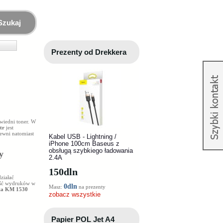
Szukaj
Prezenty od Drekkera
wiedni toner. W
tr
jest
ewni natomiast
Kabel USB - Lightning /
iPhone 100cm Baseus z
obsługą szybkiego ładowania
y
2.4A
150
dln
ziałać
kość wydruków w
0dln
Masz:
na prezenty
ta KM 1530
zobacz wszystkie
Papier POL Jet A4