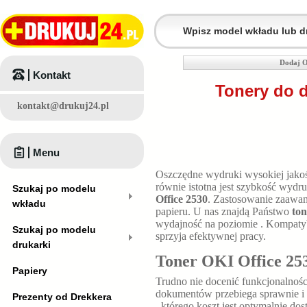
Dodaj O
Kontakt
Tonery do d
kontakt@drukuj24.pl
Menu
Oszczędne wydruki wysokiej jakośc
równie istotna jest szybkość wyd
Szukaj po modelu
Office 2530
. Zastosowanie zaawan
wkładu
papieru. U nas znajdą Państwo
ton
wydajność na poziomie
. Kompaty
Szukaj po modelu
sprzyja efektywnej pracy.
drukarki
Toner OKI Office 25
Papiery
Trudno nie docenić funkcjonalnośc
dokumentów przebiega sprawnie i 
Prezenty od Drekkera
, którego koszt jest optymalnie 