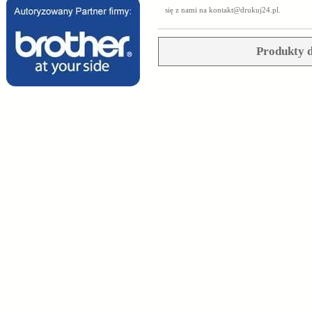
się z nami na
kontakt@drukuj24.pl
.
Produkty d