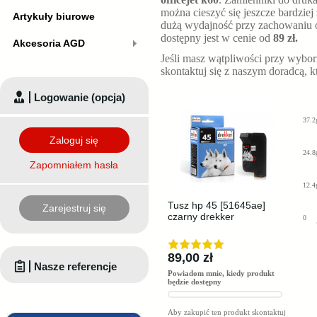
można cieszyć się jeszcze bardziej
Artykuły biurowe
dużą wydajność przy zachowaniu o
dostępny jest w cenie od
89 zł.
Akcesoria AGD
Jeśli masz wątpliwości przy wybo
skontaktuj się z naszym doradcą, 
Logowanie (opcja)
37.2
Zaloguj się
24.8
Zapomniałem hasła
12.4
Tusz hp 45 [51645ae]
Zarejestruj się
czarny drekker
0
89,00 zł
Nasze referencje
Powiadom mnie, kiedy produkt
będzie dostępny
Aby zakupić ten produkt skontaktuj