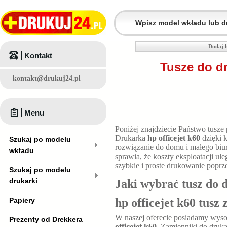
Dodaj h
Kontakt
Tusze do dr
kontakt@drukuj24.pl
Menu
Poniżej znajdziecie Państwo tusze
Drukarka
hp officejet k60
dzięki 
Szukaj po modelu
rozwiązanie do domu i małego bi
wkładu
sprawia, że koszty eksploatacji u
szybkie i proste drukowanie poprz
Szukaj po modelu
drukarki
Jaki wybrać tusz do 
Papiery
hp officejet k60 tusz
W naszej oferecie posiadamy wyso
Prezenty od Drekkera
officejet k60
. Zamienniki do druk