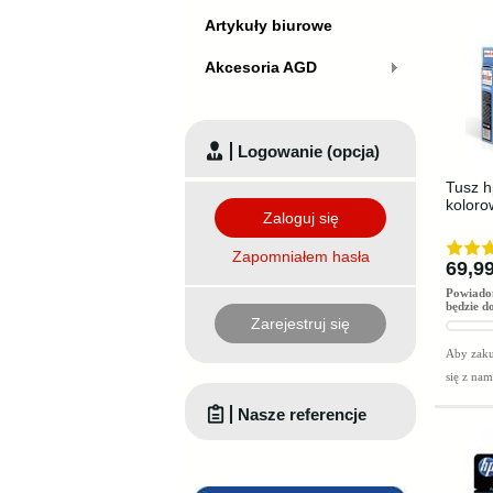
Artykuły biurowe
Akcesoria AGD
Logowanie (opcja)
Tusz h
koloro
Zaloguj się
Zapomniałem hasła
69,99
Powiado
będzie d
Zarejestruj się
Aby zaku
się z na
Nasze referencje