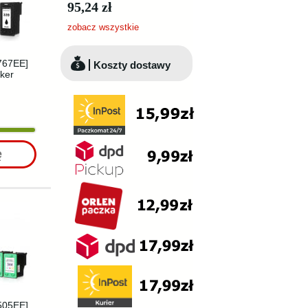
95,24 zł
zobacz wszystkie
767EE]
Koszty dostawy
ker
ę
505EE]