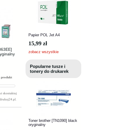
Papier POL Jet A4
15,99 zł
363EE]
zobacz wszystkie
yginalny
Popularne tusze i
tonery do drukarek
 produkt
t skontaktuj
drukuj24.pl
.
Toner brother [TN1090] black
oryginalny