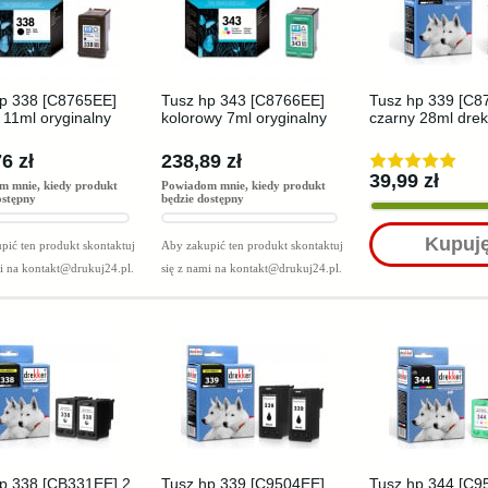
p 338 [C8765EE]
Tusz hp 343 [C8766EE]
Tusz hp 339 [C8
 11ml oryginalny
kolorowy 7ml oryginalny
czarny 28ml drek
6 zł
238,89 zł
39,99 zł
m mnie, kiedy produkt
Powiadom mnie, kiedy produkt
ostępny
będzie dostępny
Kupuj
pić ten produkt skontaktuj
Aby zakupić ten produkt skontaktuj
mi na
kontakt@drukuj24.pl
.
się z nami na
kontakt@drukuj24.pl
.
p 338 [CB331EE] 2
Tusz hp 339 [C9504EE]
Tusz hp 344 [C9