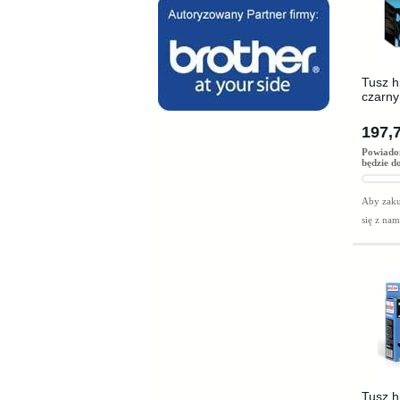
Tusz h
czarny
197,7
Powiado
będzie d
Aby zaku
się z na
Tusz h