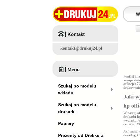
Kontakt
kontakt@drukuj24.pl
Menu
Poniżej zn
kompaktowy
officejet 7
Szukaj po modelu
drukowanie
wkładu
Jaki w
Szukaj po modelu
hp off
drukarki
W naszej o
drukarki
hp
wydruku je
Papiery
cenie od
39
Jeśli masz
Prezenty od Drekkera
doradcą, k