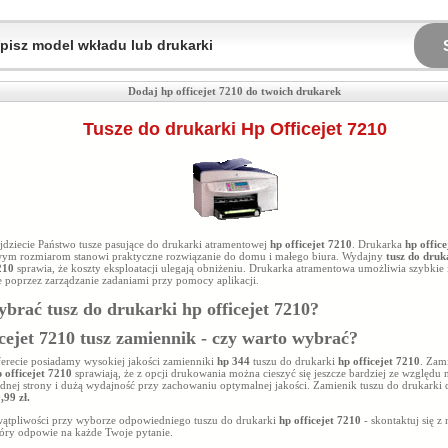
Dodaj hp officejet 7210 do twoich drukarek
Tusze do drukarki Hp Officejet 7210
ajdziecie Państwo tusze pasujące do drukarki atramentowej
hp officejet 7210
. Drukarka
hp offic
m rozmiarom stanowi praktyczne rozwiązanie do domu i małego biura. Wydajny
tusz do druk
210
sprawia, że koszty eksploatacji ulegają obniżeniu. Drukarka atramentowa umożliwia szybkie i
 poprzez zarządzanie zadaniami przy pomocy aplikacji.
ybrać tusz do drukarki
hp officejet 7210
?
icejet 7210 tusz zamiennik - czy warto wybrać?
ferecie posiadamy wysokiej jakości zamienniki
hp 344
tuszu do drukarki
hp officejet 7210
. Zam
 officejet 7210
sprawiają, że z opcji drukowania można cieszyć się jeszcze bardziej ze względu 
dnej strony i dużą wydajność przy zachowaniu optymalnej jakości. Zamienik tuszu do drukarki d
,99 zł.
 wątpliwości przy wyborze odpowiedniego tuszu do drukarki
hp officejet 7210
- skontaktuj się z
tóry odpowie na każde Twoje pytanie.