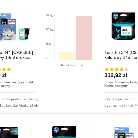
56.9gr
37.9gr
19gr
p 344 [C9363EE]
Tusz hp 344 [C9
wy 14ml drekker
kolorowy 14ml or
0
Koszt na stronę
 zł
312,92 zł
m mnie, kiedy produkt
Powiadom mnie, kiedy
ostępny
będzie dostępny
pić ten produkt skontaktuj
Aby zakupić ten produk
mi na
kontakt@drukuj24.pl
.
się z nami na
kontakt@