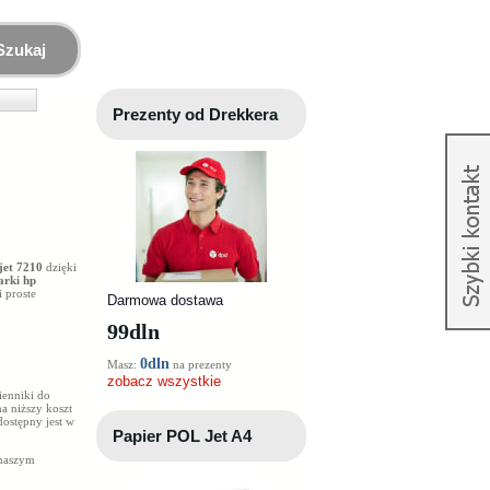
Szukaj
Prezenty od Drekkera
ejet 7210
dzięki
arki hp
 proste
Darmowa dostawa
99
dln
0dln
Masz:
na prezenty
zobacz wszystkie
ienniki do
na niższy koszt
ostępny jest w
Papier POL Jet A4
 naszym