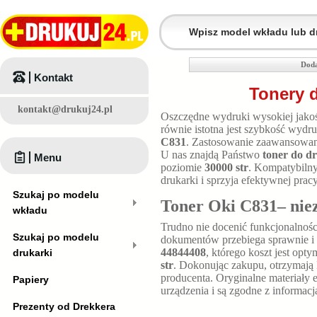
Doda
Kontakt
Tonery 
kontakt@drukuj24.pl
Oszczędne wydruki wysokiej jakośc
równie istotna jest szybkość wyd
C831
. Zastosowanie zaawansowane
U nas znajdą Państwo
toner do d
Menu
poziomie
30000 str
. Kompatybiln
drukarki i sprzyja efektywnej pracy
Szukaj po modelu
Toner Oki C831– nie
wkładu
Trudno nie docenić funkcjonalnośc
Szukaj po modelu
dokumentów przebiega sprawnie i 
44844408
, którego koszt jest op
drukarki
str
. Dokonując zakupu, otrzymają
producenta. Oryginalne materiały 
Papiery
urządzenia i są zgodne z informac
Prezenty od Drekkera