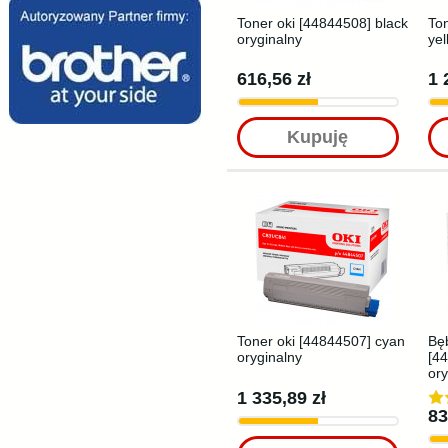
Toner oki [44844508] black
To
oryginalny
yel
616,56 zł
1 
Kupuję
Toner oki [44844507] cyan
Bę
oryginalny
[4
ory
1 335,89 zł
83