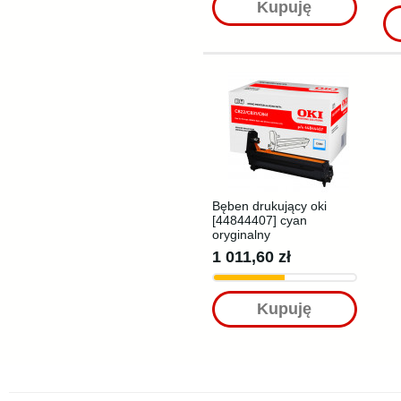
Kupuję
Bęben drukujący oki
[44844407] cyan
oryginalny
1 011,60 zł
Kupuję