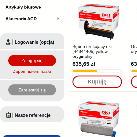
Artykuły biurowe
Akcesoria AGD
Logowanie (opcja)
Bęben drukujący oki
Gr
[44844405] yellow
ory
oryginalny
Zaloguj się
835,65 zł
63
Zapomniałem hasła
Kupuję
Zarejestruj się
Nasze referencje