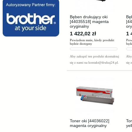
Bęben drukujący oki
Bę
[44035518] magenta
[4
oryginalny
ory
1 422,02 zł
1 
Powiadom mnie, kiedy produkt
Pow
będzie dostępny
będ
Aby zakupić ten produkt skontaktuj
Aby 
się z nami na
kontakt@drukuj24.pl
.
się 
Toner oki [44036022]
To
magenta oryginalny
yel