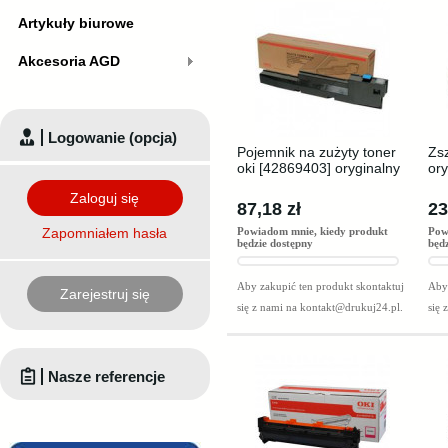
Artykuły biurowe
Akcesoria AGD
Logowanie (opcja)
Pojemnik na zużyty toner
Zs
oki [42869403] oryginalny
ory
Zaloguj się
87,18 zł
23
Zapomniałem hasła
Powiadom mnie, kiedy produkt
Pow
będzie dostępny
będ
Aby zakupić ten produkt skontaktuj
Aby 
Zarejestruj się
się z nami na
kontakt@drukuj24.pl
.
się 
Nasze referencje