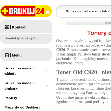
Doda
Kontakt
Tonery 
kontakt@drukuj24.pl
Oszczędne wydruki wysokiej jakośc
równie istotna jest szybkość wyd
C920
. Zastosowanie zaawansowane
U nas znajdą Państwo
toner do d
Menu
poziomie
. Kompatybilny toner
spr
efektywnej pracy.
Szukaj po modelu
Toner Oki C920– nie
wkładu
Trudno nie docenić funkcjonalnośc
Szukaj po modelu
dokumentów przebiega sprawnie i 
, którego koszt jest optymalnie 
drukarki
zakupu, otrzymają Państwo orygin
Oryginalne materiały eksploatacyj
Papiery
zgodne z informacjami podanymi p
Prezenty od Drekkera