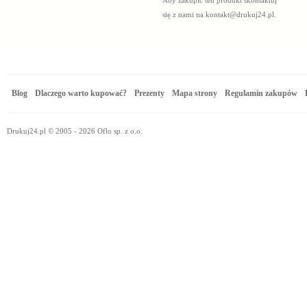
Aby zakupić ten produkt skontaktuj
się z nami na
kontakt@drukuj24.pl
.
Blog
Dlaczego warto kupować?
Prezenty
Mapa strony
Regulamin zakupów
Drukuj24.pl © 2005 - 2026 Oflo sp. z o.o.