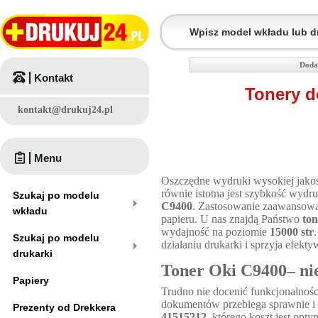
Doda
Kontakt
Tonery d
kontakt@drukuj24.pl
Menu
Oszczędne wydruki wysokiej jakośc
równie istotna jest szybkość wyd
Szukaj po modelu
C9400
. Zastosowanie zaawansowan
wkładu
papieru. U nas znajdą Państwo
to
wydajność na poziomie
15000 str
Szukaj po modelu
działaniu drukarki i sprzyja efekty
drukarki
Toner Oki C9400– ni
Papiery
Trudno nie docenić funkcjonalnośc
dokumentów przebiega sprawnie i 
Prezenty od Drekkera
41515212
, którego koszt jest op