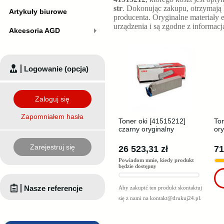
str
. Dokonując zakupu, otrzymają
Artykuły biurowe
producenta. Oryginalne materiały 
urządzenia i są zgodne z informac
Akcesoria AGD
Logowanie (opcja)
Zaloguj się
Zapomniałem hasła
Toner oki [41515212]
To
czarny oryginalny
ory
Zarejestruj się
26 523,31 zł
71
Powiadom mnie, kiedy produkt
będzie dostępny
Nasze referencje
Aby zakupić ten produkt skontaktuj
się z nami na
kontakt@drukuj24.pl
.