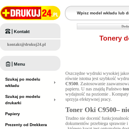
Doda
Kontakt
Tonery d
kontakt@drukuj24.pl
Menu
Oszczędne wydruki wysokiej jakośc
równie istotna jest szybkość wyd
Szukaj po modelu
C9500
. Zastosowanie zaawansowan
wkładu
papieru. U nas znajdą Państwo
to
wydajność na poziomie
. Kompaty
Szukaj po modelu
sprzyja efektywnej pracy.
drukarki
Toner Oki C9500– ni
Papiery
Trudno nie docenić funkcjonalnośc
dokumentów przebiega sprawnie i 
Prezenty od Drekkera
, którego koszt jest optymalnie 