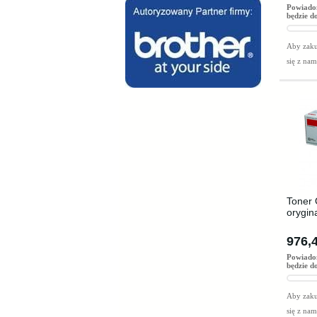
Powiado
będzie d
Aby zaku
się z na
Toner 
orygin
976,4
Powiado
będzie d
Aby zaku
się z na