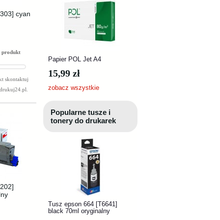
6303] cyan
 produkt
Papier POL Jet A4
15,99 zł
t skontaktuj
zobacz wszystkie
drukuj24.pl
.
Popularne tusze i
tonery do drukarek
6202]
lny
Tusz epson 664 [T6641]
black 70ml oryginalny