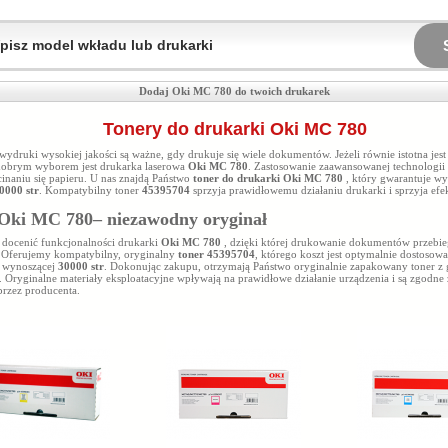
Dodaj Oki MC 780 do twoich drukarek
Tonery do drukarki Oki MC 780
ydruki wysokiej jakości są ważne, gdy drukuje się wiele dokumentów. Jeżeli równie istotna jes
obrym wyborem jest drukarka laserowa
Oki MC 780
. Zastosowanie zaawansowanej technologii
cinaniu się papieru. U nas znajdą Państwo
toner do drukarki Oki MC 780
, który gwarantuje wy
0000 str
. Kompatybilny toner
45395704
sprzyja prawidłowemu działaniu drukarki i sprzyja efe
Oki MC 780– niezawodny oryginał
 docenić funkcjonalności drukarki
Oki MC 780
, dzięki której drukowanie dokumentów przebie
. Oferujemy kompatybilny, oryginalny
toner 45395704
, którego koszt jest optymalnie dostosow
 wynoszącej
30000 str
. Dokonując zakupu, otrzymają Państwo oryginalnie zapakowany toner z
. Oryginalne materiały eksploatacyjne wpływają na prawidłowe działanie urządzenia i są zgodne
rzez producenta.