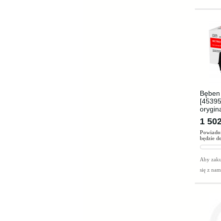
Bęben 
[45395
orygin
1 502
Powiado
będzie d
Aby zaku
się z na