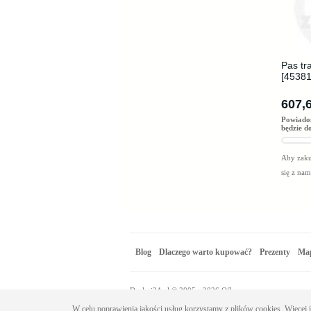
Pas tr
[45381
607,6
Powiado
będzie d
Aby zaku
się z na
Blog
Dlaczego warto kupować?
Prezenty
Map
Drukuj24.pl © 2005 - 2026 Oflo sp. z o.o.
W celu poprawienia jakości usług korzystamy z plików cookies. Więcej 