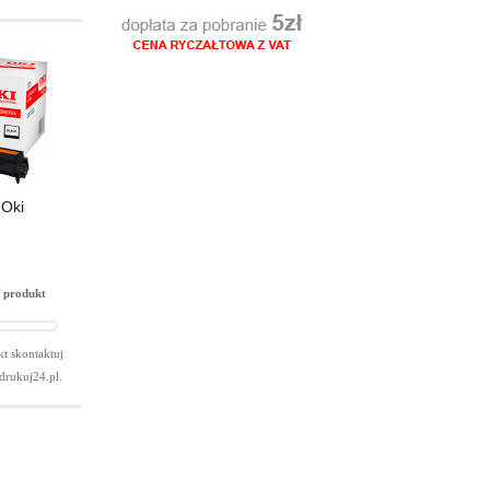
 Oki
 produkt
t skontaktuj
drukuj24.pl
.