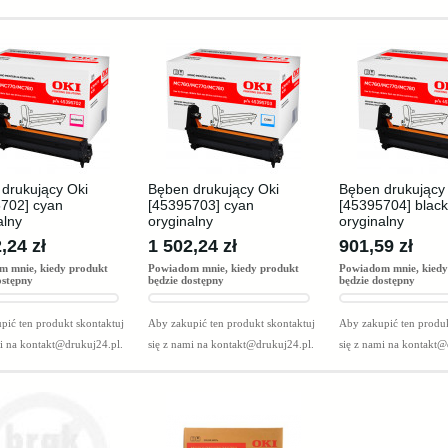
drukujący Oki
Bęben drukujący Oki
Bęben drukujący
702] cyan
[45395703] cyan
[45395704] black
alny
oryginalny
oryginalny
,24 zł
1 502,24 zł
901,59 zł
m mnie, kiedy produkt
Powiadom mnie, kiedy produkt
Powiadom mnie, kiedy
ostępny
będzie dostępny
będzie dostępny
pić ten produkt skontaktuj
Aby zakupić ten produkt skontaktuj
Aby zakupić ten produk
mi na
kontakt@drukuj24.pl
.
się z nami na
kontakt@drukuj24.pl
.
się z nami na
kontakt@