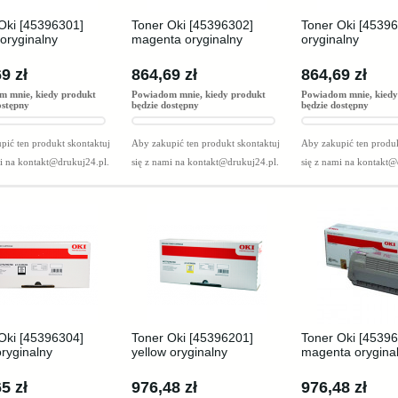
Oki [45396301]
Toner Oki [45396302]
Toner Oki [4539
 oryginalny
magenta oryginalny
oryginalny
9 zł
864,69 zł
864,69 zł
m mnie, kiedy produkt
Powiadom mnie, kiedy produkt
Powiadom mnie, kiedy
ostępny
będzie dostępny
będzie dostępny
pić ten produkt skontaktuj
Aby zakupić ten produkt skontaktuj
Aby zakupić ten produk
mi na
kontakt@drukuj24.pl
.
się z nami na
kontakt@drukuj24.pl
.
się z nami na
kontakt@
Oki [45396304]
Toner Oki [45396201]
Toner Oki [4539
oryginalny
yellow oryginalny
magenta orygina
5 zł
976,48 zł
976,48 zł