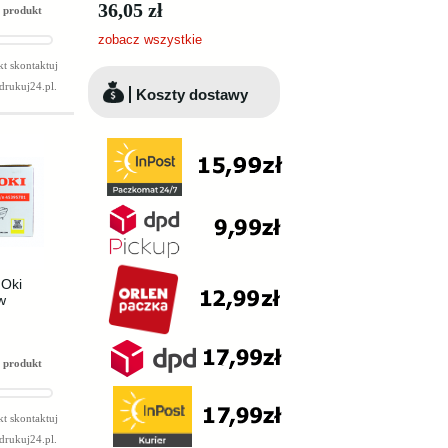
36,05 zł
 produkt
zobacz wszystkie
t skontaktuj
drukuj24.pl
.
Koszty dostawy
 Oki
w
 produkt
t skontaktuj
drukuj24.pl
.