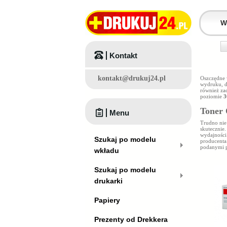
Kontakt
kontakt@drukuj24.pl
Oszczędne w
wydruku, d
również za
poziomie
3
Toner 
Menu
Trudno nie
skutecznie
wydajności
Szukaj po modelu
producenta
podanymi p
wkładu
Szukaj po modelu
drukarki
Papiery
Prezenty od Drekkera