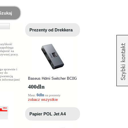
Szukaj
Prezenty od Drekkera
t szybkość
 zapobiega
dajność na
ktywnej pracy.
ga sprawnie i
any do
 gwarancją
Baseus Hdmi Switcher BC0G
 z informacjami
400
dln
0dln
Masz:
na prezenty
zobacz wszystkie
Papier POL Jet A4