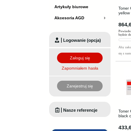
Artykuły biurowe
Toner 
yellow
Akcesoria AGD
864,6
Powiado
będzie d
Logowanie (opcja)
Aby zaku
się z na
Zaloguj się
Zapomniałem hasła
Zarejestruj się
Nasze referencje
Toner 
black 
433,6