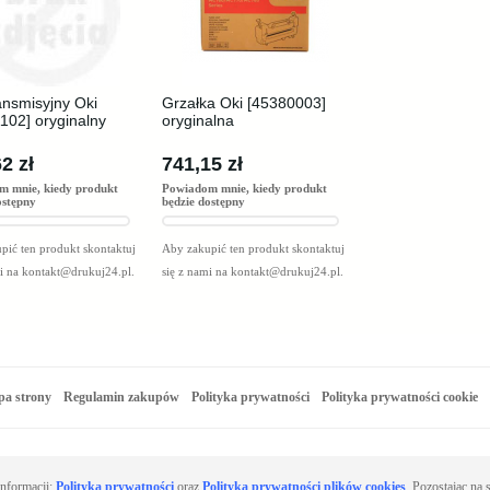
ansmisyjny Oki
Grzałka Oki [45380003]
102] oryginalny
oryginalna
2 zł
741,15 zł
m mnie, kiedy produkt
Powiadom mnie, kiedy produkt
ostępny
będzie dostępny
pić ten produkt skontaktuj
Aby zakupić ten produkt skontaktuj
mi na
kontakt@drukuj24.pl
.
się z nami na
kontakt@drukuj24.pl
.
a strony
Regulamin zakupów
Polityka prywatności
Polityka prywatności cookie
informacji:
Polityka prywatności
oraz
Polityka prywatności plików cookies
. Pozostając na 