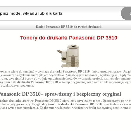
Dodaj Panasonic DP 3510 do twoich drukarek
Tonery do drukarki Panasonic DP 3510
ukowanie wielu dokumentów wymaga drukarki
Panasonic DP 3510
, która usprawni pracę. Urząd
łyskawiczne uzyskanie niezbędnych wydruków. Zamawiając u nas toner
, wydrukujesz
. Optyma
druku, wydajności i ceny powoduje ograniczenie kosztów tworzenia profesjonalnych dokumentó
any
toner do drukarki Panasonic DP 3510
w wersji oryginalnej oraz zamiennik zapewniają wyraz
 oczekiwanym poziomie.
anasonic DP 3510– sprawdzony i bezpieczny oryginał
nalnej drukarki laserowej Panasonic DP 3510 oferujemy oryginalny toner
. Dostarczamy go w 
. Jest objęty gwarancją. Oryginalny
toner do drukarki Panasonic DP 3510
przeciwdziała awari
wiada wymogom urządzenia. Znakomita wydajność i wyraźne wydruki zapewniają oczekiwane ef