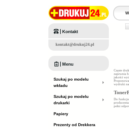
Kontakt
kontakt@drukuj24.pl
Menu
Częste dr
zapewnia b
jakości wy
Szukaj po modelu
Proponow
wydruki na
wkładu
TonerP
Szukaj po modelu
Do funkcjo
drukarki
producenta
pełni odpo
Papiery
Prezenty od Drekkera