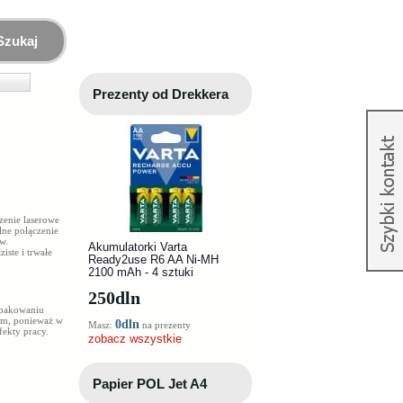
Szukaj
Prezenty od Drekkera
zenie laserowe
lne połączenie
w.
Akumulatorki Varta
iste i trwałe
Ready2use R6 AA Ni-MH
2100 mAh - 4 sztuki
250
dln
opakowaniu
om, ponieważ w
0dln
Masz:
na prezenty
ekty pracy.
zobacz wszystkie
Papier POL Jet A4