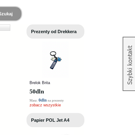
Szukaj
Prezenty od Drekkera
Brelok Brita
50
dln
0dln
Masz:
na prezenty
zobacz wszystkie
Papier POL Jet A4