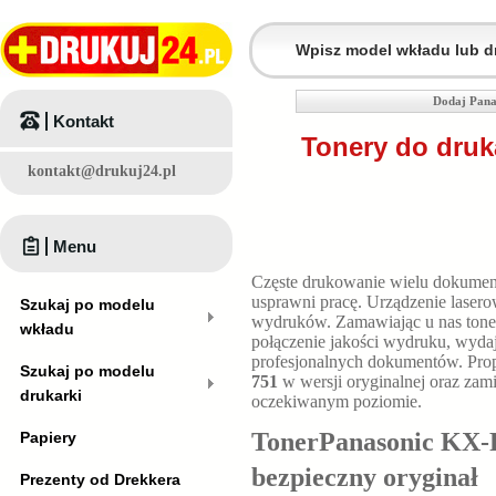
Dodaj Pana
Kontakt
Tonery do druk
kontakt@drukuj24.pl
Menu
Częste drukowanie wielu dokume
usprawni pracę. Urządzenie laser
Szukaj po modelu
wydruków. Zamawiając u nas ton
wkładu
połączenie jakości wydruku, wyda
profesjonalnych dokumentów. P
Szukaj po modelu
751
w wersji oryginalnej oraz zami
drukarki
oczekiwanym poziomie.
TonerPanasonic KX-
Papiery
bezpieczny oryginał
Prezenty od Drekkera