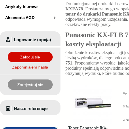
Do funkcjonalnej drukarki lasero
Artykuły biurowe
KXFA78
. Dostarczamy go w opak
toner do drukarki Panasonic K
Akcesoria AGD
odpowiada wymogom urządzenia. 
oczekiwane efekty pracy.
Panasonic KX-FLB 75
Logowanie (opcja)
koszty eksploatacji
Obniżenie kosztów eksploatacji j
Zaloguj się
liczbą wydruków, dlatego poleca
751
. Proponujemy wysokiej jakośc
Zapomniałem hasła
produkty spełniają odpowiednie no
otrzymują wydruki, które trudno 
Zarejestruj się
8gr
5.3g
Nasze referencje
2.7g
Toner Panasonic [KX-