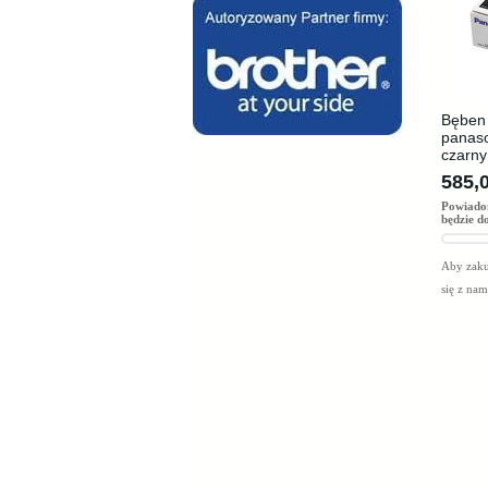
Bęben 
panaso
czarny
585,0
Powiado
będzie d
Aby zaku
się z na