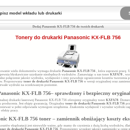
Dodaj Panasonic KX-FLB 756 do twoich drukarek
Tonery do drukarki Panasonic KX-FLB 756
ukowanie wielu dokumentów wymaga drukarki
Panasonic KX-FLB 756
, która usprawni pracę. 
apewnia błyskawiczne uzyskanie niezbędnych wydruków. Zamawiając u nas toner
KXFA78
, wy
lne połączenie jakości wydruku, wydajności i ceny powoduje ograniczenie kosztów tworzenia p
w. Proponowany
toner do drukarki Panasonic KX-FLB 756
w wersji oryginalnej oraz zamienn
i trwałe wydruki na oczekiwanym poziomie.
anasonic KX-FLB 756– sprawdzony i bezpieczny orygina
nalnej drukarki laserowej Panasonic KX-FLB 756 oferujemy oryginalny toner
KXFA78
. Dosta
 producenta. Jest objęty gwarancją. Oryginalny
toner do drukarki Panasonic KX-FLB 756
prz
onieważ w pełni odpowiada wymogom urządzenia. Znakomita wydajność i wyraźne wydruki za
 efekty pracy.
nic KX-FLB 756 toner – zamiennik obniżający koszty eks
kosztów eksploatacji jest niezwykle ważne, gdy mamy do czynienia z dużą liczbą wydruków, dl
toner do drukarki Panasonic KX-FLB 756
. Proponujemy wysokiej jakości zamienniki w cenie 