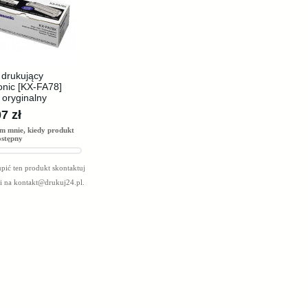
drukujący
nic [KX-FA78]
 oryginalny
7 zł
m mnie, kiedy produkt
ostępny
pić ten produkt skontaktuj
mi na
kontakt@drukuj24.pl
.