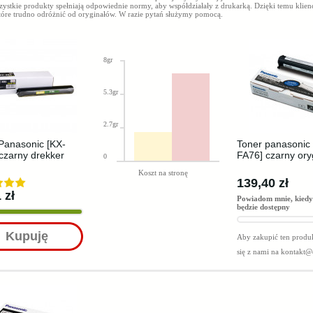
ystkie produkty spełniają odpowiednie normy, aby współdziałały z drukarką. Dzięki temu klien
tóre trudno odróżnić od oryginałów. W razie pytań służymy pomocą.
8gr
5.3gr
2.7gr
Panasonic [KX-
Toner panasonic 
czarny drekker
FA76] czarny ory
0
Koszt na stronę
139,40 zł
 zł
Powiadom mnie, kiedy
będzie dostępny
Kupuję
Aby zakupić ten produk
się z nami na
kontakt@