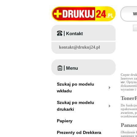
Kontakt
kontakt@drukuj24.pl
Menu
Częste dr
laserowe z
str
. Optyma
Szukaj po modelu
dokumentó
wyraziste 
wkładu
TonerP
Szukaj po modelu
Do funkcjo
drukarki
opakowaniu
awariom, p
oczekiwane
Papiery
Panaso
Prezenty od Drekkera
Obniżenie 
zamienny