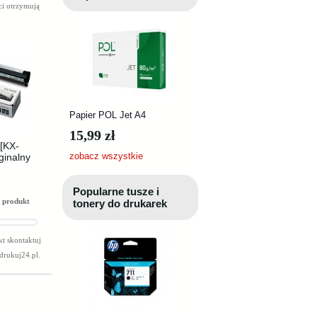
ci otrzymują
Papier POL Jet A4
15,99 zł
[KX-
zobacz wszystkie
ginalny
Popularne tusze i
 produkt
tonery do drukarek
t skontaktuj
drukuj24.pl
.