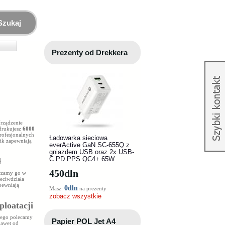
Szukaj
Prezenty od Drekkera
Urządzenie
drukujesz
6000
rofesjonalnych
Ładowarka sieciowa
ik zapewniają
everActive GaN SC-655Q z
gniazdem USB oraz 2x USB-
C PD PPS QC4+ 65W
ł
450
dln
rczamy go w
eciwdziała
pewniają
0dln
Masz:
na prezenty
zobacz wszystkie
ploatacji
atego polecamy
Papier POL Jet A4
nawet od