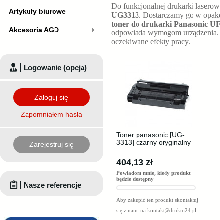
Do funkcjonalnej drukarki laserow
Artykuły biurowe
UG3313
. Dostarczamy go w opako
toner do drukarki Panasonic UF
Akcesoria AGD
odpowiada wymogom urządzenia. 
oczekiwane efekty pracy.
Logowanie (opcja)
Zaloguj się
Zapomniałem hasła
Toner panasonic [UG-
3313] czarny oryginalny
Zarejestruj się
404,13 zł
Powiadom mnie, kiedy produkt
będzie dostępny
Nasze referencje
Aby zakupić ten produkt skontaktuj
się z nami na
kontakt@drukuj24.pl
.