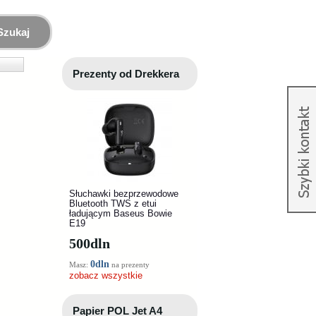
Szukaj
Prezenty od Drekkera
Słuchawki bezprzewodowe
Bluetooth TWS z etui
ładującym Baseus Bowie
E19
500
dln
0dln
Masz:
na prezenty
zobacz wszystkie
Papier POL Jet A4