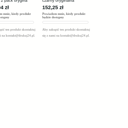
 2 pack orygina
czarny oryginalna
4 zł
152,25 zł
m mnie, kiedy produkt
Powiadom mnie, kiedy produkt
ostępny
będzie dostępny
pić ten produkt skontaktuj
Aby zakupić ten produkt skontaktuj
mi na
kontakt@drukuj24.pl
.
się z nami na
kontakt@drukuj24.pl
.