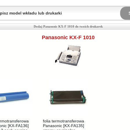
Dodaj Panasonic KX-F 1010 do twoich drukarek
Panasonic KX-F 1010
termotransferowa
folia termotransferowa
nic [KX-FA136]
Panasonic [KX-FA135]