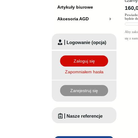
czarny
Artykuły biurowe
160,0
Powiado
Akcesoria AGD
będzie d
Aby zaku
się z na
Logowanie (opcja)
Zaloguj się
Zapomniałem hasła
Zarejestruj się
Nasze referencje