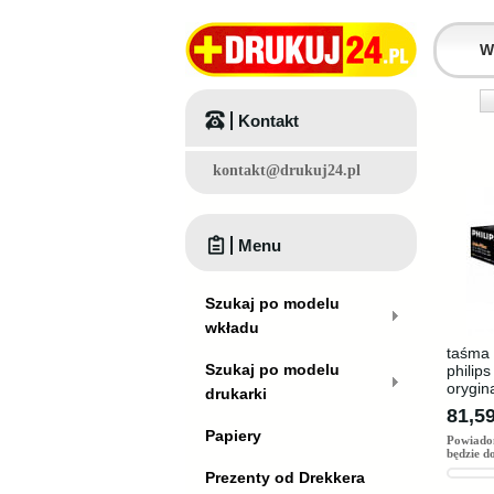
Kontakt
kontakt@drukuj24.pl
Menu
Szukaj po modelu
wkładu
taśma 
Szukaj po modelu
philip
orygin
drukarki
81,59
Papiery
Powiado
będzie d
Prezenty od Drekkera