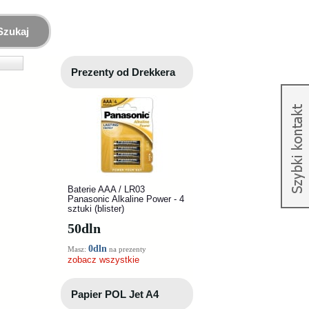
Szukaj
Prezenty od Drekkera
Baterie AAA / LR03
Panasonic Alkaline Power - 4
sztuki (blister)
50
dln
0dln
Masz:
na prezenty
zobacz wszystkie
Papier POL Jet A4