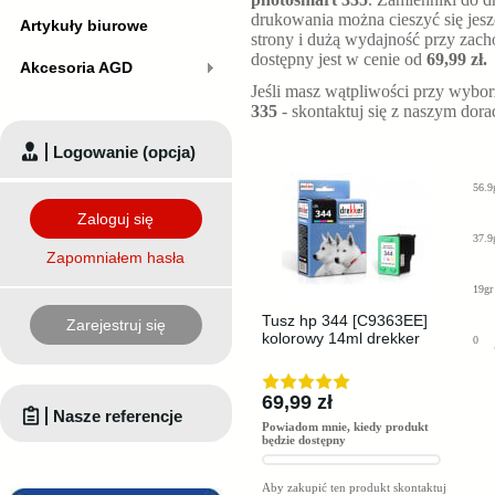
drukowania można cieszyć się jesz
Artykuły biurowe
strony i dużą wydajność przy zach
dostępny jest w cenie od
69,99 zł.
Akcesoria AGD
Jeśli masz wątpliwości przy wybo
335
- skontaktuj się z naszym dor
Logowanie (opcja)
56.9
Zaloguj się
37.9
Zapomniałem hasła
19gr
Tusz hp 344 [C9363EE]
Zarejestruj się
kolorowy 14ml drekker
0
69,99 zł
Nasze referencje
Powiadom mnie, kiedy produkt
będzie dostępny
Aby zakupić ten produkt skontaktuj