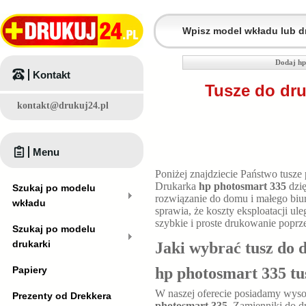
Dodaj hp
Kontakt
Tusze do dru
kontakt@drukuj24.pl
Menu
Poniżej znajdziecie Państwo tusze
Drukarka
hp photosmart 335
dzię
Szukaj po modelu
rozwiązanie do domu i małego bi
wkładu
sprawia, że koszty eksploatacji u
szybkie i proste drukowanie poprz
Szukaj po modelu
drukarki
Jaki wybrać tusz do 
Papiery
hp photosmart 335 tu
W naszej oferecie posiadamy wyso
Prezenty od Drekkera
photosmart 335
. Zamienniki do d