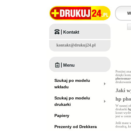
Kontakt
kontakt@drukuj24.pl
Menu
Poniżej zn
dzięki kom
photosmar
Szukaj po modelu
drukowanie
wkładu
Jaki w
Szukaj po modelu
hp pho
drukarki
W naszej o
drukarki
h
koszt wydr
Papiery
jest w ceni
Jeśli masz
Prezenty od Drekkera
doradcą, k