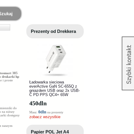
Szukaj
Prezenty od Drekkera
tosmart 385
o drukarki hp
e i proste
Ładowarka sieciowa
everActive GaN SC-655Q z
gniazdem USB oraz 2x USB-
C PD PPS QC4+ 65W
450
dln
amienniki do
u na niższy
0dln
Masz:
na prezenty
karki dostępny
zobacz wszystkie
 z naszym
Papier POL Jet A4