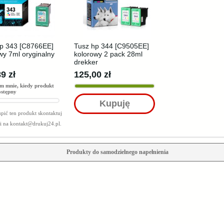
p 343 [C8766EE]
Tusz hp 344 [C9505EE]
wy 7ml oryginalny
kolorowy 2 pack 28ml
drekker
9 zł
125,00 zł
m mnie, kiedy produkt
ostępny
Kupuję
pić ten produkt skontaktuj
mi na
kontakt@drukuj24.pl
.
Produkty do samodzielnego napełnienia