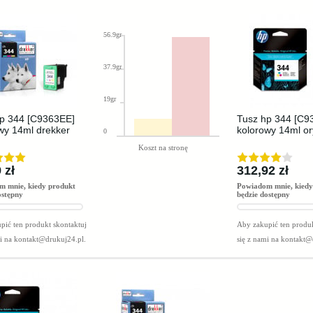
56.9gr
37.9gr
19gr
p 344 [C9363EE]
Tusz hp 344 [C9
wy 14ml drekker
kolorowy 14ml or
0
Koszt na stronę
 zł
312,92 zł
m mnie, kiedy produkt
Powiadom mnie, kiedy
ostępny
będzie dostępny
pić ten produkt skontaktuj
Aby zakupić ten produk
mi na
kontakt@drukuj24.pl
.
się z nami na
kontakt@