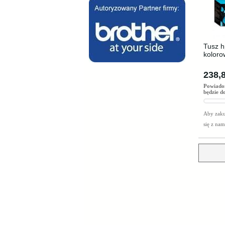
Tusz h
koloro
238,8
Powiado
będzie d
Aby zaku
się z na