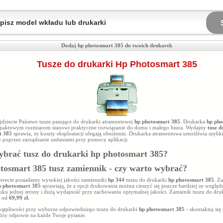
Dodaj hp photosmart 385 do twoich drukarek
Tusze do drukarki Hp Photosmart 385
ajdziecie Państwo tusze pasujące do drukarki atramentowej
hp photosmart 385
. Drukarka
hp pho
paktowym rozmiarom stanowi praktyczne rozwiązanie do domu i małego biura. Wydajny
tusz d
t 385
sprawia, że koszty eksploatacji ulegają obniżeniu. Drukarka atramentowa umożliwia szybki
 poprzez zarządzanie zadaniami przy pomocy aplikacji.
ybrać tusz do drukarki
hp photosmart 385
?
tosmart 385 tusz zamiennik - czy warto wybrać?
ferecie posiadamy wysokiej jakości zamienniki
hp 344
tuszu do drukarki
hp photosmart 385
. Z
p photosmart 385
sprawiają, że z opcji drukowania można cieszyć się jeszcze bardziej ze względ
uku jednej strony i dużą wydajność przy zachowaniu optymalnej jakości. Zamienik tuszu do dru
e od
69,99 zł.
 wątpliwości przy wyborze odpowiedniego tuszu do drukarki
hp photosmart 385
- skontaktuj się
tóry odpowie na każde Twoje pytanie.