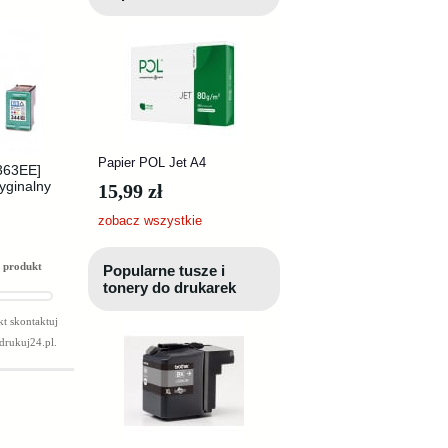
Papier POL Jet A4
363EE]
yginalny
15,99 zł
zobacz wszystkie
 produkt
Popularne tusze i
tonery do drukarek
t skontaktuj
drukuj24.pl
.