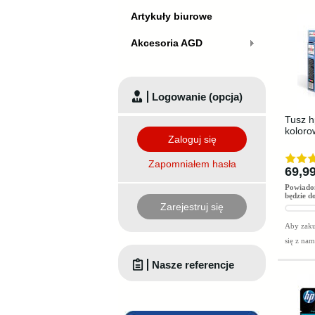
Artykuły biurowe
Akcesoria AGD
Logowanie (opcja)
Tusz h
koloro
Zaloguj się
Zapomniałem hasła
69,99
Powiado
będzie d
Zarejestruj się
Aby zaku
się z na
Nasze referencje