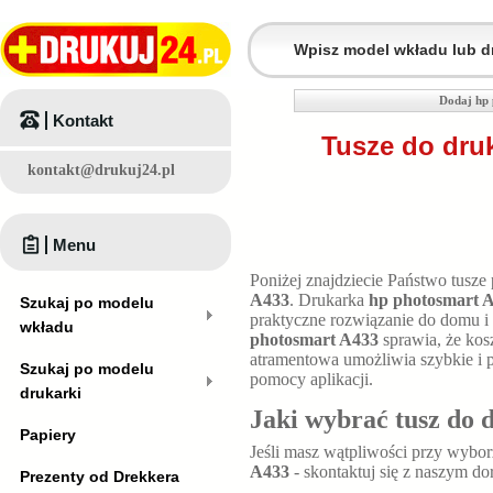
Dodaj hp 
Kontakt
Tusze do dru
kontakt@drukuj24.pl
Menu
Poniżej znajdziecie Państwo tusze
A433
. Drukarka
hp photosmart 
Szukaj po modelu
praktyczne rozwiązanie do domu i
wkładu
photosmart A433
sprawia, że kosz
atramentowa umożliwia szybkie i 
Szukaj po modelu
pomocy aplikacji.
drukarki
Jaki wybrać tusz do 
Papiery
Jeśli masz wątpliwości przy wybo
A433
- skontaktuj się z naszym do
Prezenty od Drekkera