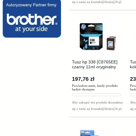
się z nami na
kontakt@drukuj24.pl
.
Tusz hp 338 [C8765EE]
Tu
czarny 11ml oryginalny
kol
197,76 zł
23
Powiadom mnie, kiedy produkt
Pow
będzie dostępny
będ
Aby zakupić ten produkt skontaktuj
Aby 
się z nami na
kontakt@drukuj24.pl
.
się 