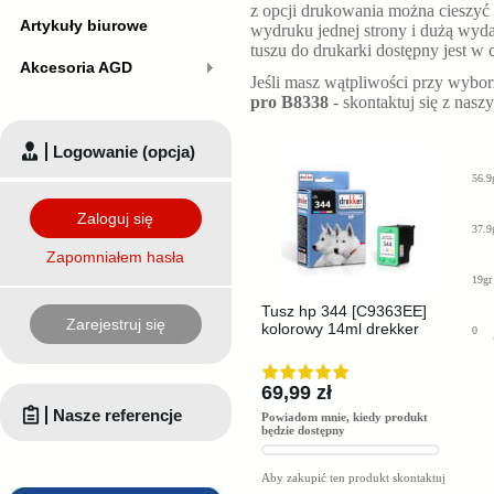
z opcji drukowania można cieszyć s
Artykuły biurowe
wydruku jednej strony i dużą wyd
tuszu do drukarki dostępny jest w 
Akcesoria AGD
Jeśli masz wątpliwości przy wybo
pro B8338
- skontaktuj się z nas
Logowanie (opcja)
56.9
Zaloguj się
37.9
Zapomniałem hasła
19gr
Tusz hp 344 [C9363EE]
Zarejestruj się
kolorowy 14ml drekker
0
69,99 zł
Nasze referencje
Powiadom mnie, kiedy produkt
będzie dostępny
Aby zakupić ten produkt skontaktuj