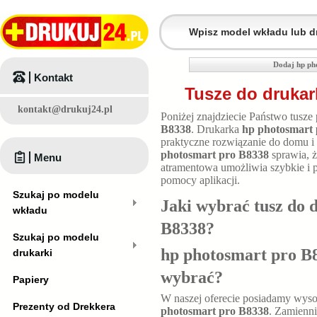
Dodaj hp ph
Kontakt
Tusze do drukar
kontakt@drukuj24.pl
Poniżej znajdziecie Państwo tusze
B8338
. Drukarka
hp photosmart
praktyczne rozwiązanie do domu i
photosmart pro B8338
sprawia, ż
Menu
atramentowa umożliwia szybkie i 
pomocy aplikacji.
Szukaj po modelu
Jaki wybrać tusz do 
wkładu
B8338
?
Szukaj po modelu
hp photosmart pro B8
drukarki
wybrać?
Papiery
W naszej oferecie posiadamy wyso
Prezenty od Drekkera
photosmart pro B8338
. Zamienni