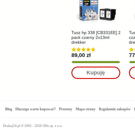
Tusz hp 338 [CB331EE] 2
Tu
pack czarny 2x13ml
cz
drekker
dr
89,00 zł
77
Kupuję
Blog
Dlaczego warto kupować?
Prezenty
Mapa strony
Regulamin zakupów
Drukuj24.pl © 2005 - 2026 Oflo sp. z o.o.