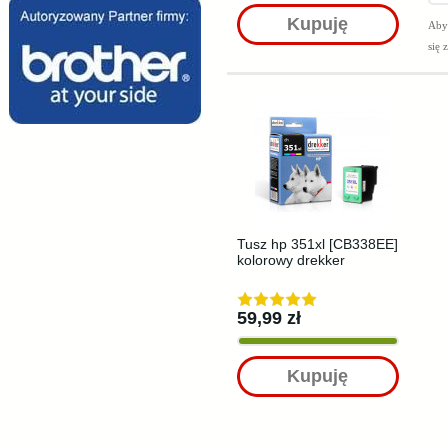
Kupuję
Aby 
się 
Tusz hp 351xl [CB338EE]
kolorowy drekker
59,99 zł
Kupuję