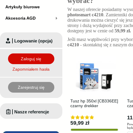
wybrać?
Artykuły biurowe
W naszej oferecie posiadamy wyso
photosmart c4210
. Zamienniki d
Akcesoria AGD
drukowania można cieszyć się jesz
strony i dużą wydajność przy zach
dostępny jest w cenie od
59,99 zł.
Jeśli masz wątpliwości przy wybo
Logowanie (opcja)
c4210
- skontaktuj się z naszym d
Zaloguj się
Zapomniałem hasła
Zarejestruj się
Tusz hp 350xl [CB336EE]
Tu
czarny drekker
cza
Nasze referencje
11
59,99 zł
Pow
będ