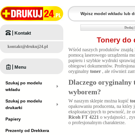
Dodaj 
Kontakt
Tonery do 
kontakt@drukuj24.pl
Wśród naszych produktów znajdą
pomocą laserowego urządzenia moż
papieru i szybkie wydruki sprawia
obiegowi dokumentów. Profesjonal
Menu
oryginalny
toner
, ale również za
Dlaczego oryginalny 
Szukaj po modelu
wkładu
wyborem?
W naszym sklepie można kupić
to
Szukaj po modelu
opakowaniu producenta, na który j
drukarki
eksploatacyjnych to pewność, że o
Ricoh FT 4221
o wydajności
, z
Papiery
o profesjonalnym charakterze.
Prezenty od Drekkera