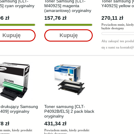
 Samsung [CLT-
Toner Samsung [CLT-
Toner samsung [
] cyan oryginalny
M4092S] magenta
Y4092S] yellow o
(amarantowy) oryginalny
6 zł
157,76 zł
270,11 zł
Powiadom mnie, kiedy
będzie dostępny
Kupuję
Kupuję
Aby zakupić ten produk
się z nami na
kontakt@
 drukujący Samsung
Toner samsung [CLT-
409] oryginalny
P4092B/ELS] 2 pack black
oryginalny
8 zł
431,34 zł
m mnie, kiedy produkt
Powiadom mnie, kiedy produkt
ostępny
będzie dostępny