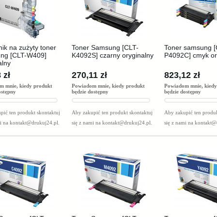
ik na zużyty toner
Toner Samsung [CLT-
Toner samsung [
ng [CLT-W409]
K4092S] czarny oryginalny
P4092C] cmyk or
alny
 zł
270,11 zł
823,12 zł
m mnie, kiedy produkt
Powiadom mnie, kiedy produkt
Powiadom mnie, kiedy
ostępny
będzie dostępny
będzie dostępny
pić ten produkt skontaktuj
Aby zakupić ten produkt skontaktuj
Aby zakupić ten produk
mi na
kontakt@drukuj24.pl
.
się z nami na
kontakt@drukuj24.pl
.
się z nami na
kontakt@