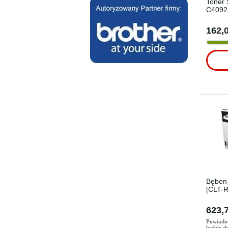
Toner
C4092S
162,0
Bęben
[CLT-R
623,7
Powiado
będzie d