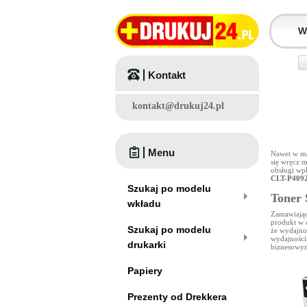
Kontakt
kontakt@drukuj24.pl
Menu
Nawet w ma
się wręcz 
obsługi wp
CLT-P409
Szukaj po modelu
Toner 
wkładu
Zamawiając
produkt w 
Szukaj po modelu
że wydajno
wydajnośc
drukarki
biznesowy
Papiery
Prezenty od Drekkera