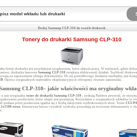
Dodaj Samsung CLP-310 do twoich drukarek
Tonery do drukarki Samsung CLP-310
łej firmie drukarka jest przydatnym urządzeniem, które ułatwia pracę. W miejscach, gdzie dok
masowo, drukarka laserowa
Samsung CLP-310
zwiększa efektywność działań. Szybkość drukowa
ływają na usprawnienie obiegu dokumentów. Do jej prawidłowego działania niezbędny jest komp
2B
. Oprócz oryginalnych materiałów eksploatacyjnych oferujemy również zamienniki.
Samsung CLP-310– jakie właściwości ma oryginalny wkł
 u nas oryginalny
toner do drukarki Samsung CLP-310
, zyskują Państwo pewność, że otrzym
opakowaniu producenta, który objęty jest gwarancją. Korzystanie z oryginalnych wkładów to r
ść podana przez producenta zgadza się z liczbą faktycznie wydrukowanych stron. Toner
CLT-P
i
2x1500 stron
. Intensywna barwa i trwałość wydruku pozwalają na tworzenie dokumentów o ch
m.