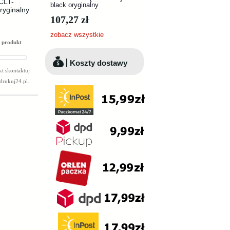
CLT-
black oryginalny
ryginalny
107,27 zł
zobacz wszystkie
 produkt
Koszty dostawy
t skontaktuj
drukuj24.pl
.