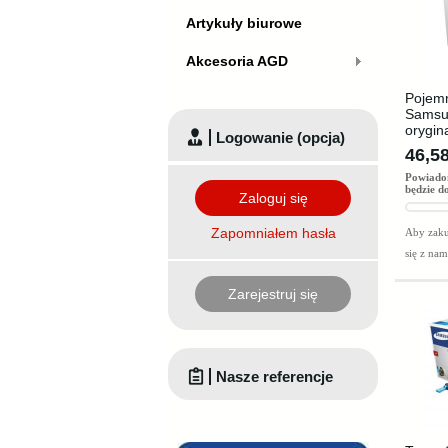
Artykuły biurowe
Akcesoria AGD
Pojemn
Samsu
orygin
Logowanie (opcja)
46,58
Powiado
będzie d
Zaloguj się
Zapomniałem hasła
Aby zaku
się z na
Zarejestruj się
Nasze referencje