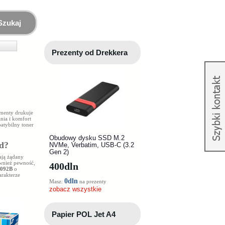
Szukaj
Prezenty od Drekkera
umenty drukuje
nia i komfort
atybilny toner
Obudowy dysku SSD M.2
ad?
NVMe, Verbatim, USB-C (3.2
Gen 2)
ają żądany
ównież pewność,
400
dln
4092B
o
arakterze
0dln
Masz:
na prezenty
zobacz wszystkie
Papier POL Jet A4