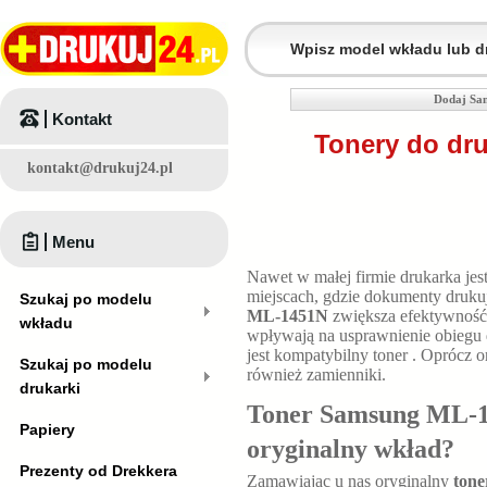
Dodaj Sa
Kontakt
Tonery do dr
kontakt@drukuj24.pl
Menu
Nawet w małej firmie drukarka jes
miejscach, gdzie dokumenty druku
Szukaj po modelu
ML-1451N
zwiększa efektywność 
wkładu
wpływają na usprawnienie obiegu 
jest kompatybilny toner
. Oprócz o
Szukaj po modelu
również zamienniki.
drukarki
Toner Samsung ML-14
Papiery
oryginalny wkład?
Prezenty od Drekkera
Zamawiając u nas oryginalny
ton