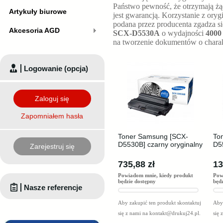
Państwo pewność, że otrzymają żą
Artykuły biurowe
jest gwarancją. Korzystanie z or
podana przez producenta zgadza si
Akcesoria AGD
SCX-D5530A
o wydajności
4000 
na tworzenie dokumentów o chara
Logowanie (opcja)
Zaloguj się
Zapomniałem hasła
Toner Samsung [SCX-
To
D5530B] czarny oryginalny
D5
Zarejestruj się
735,88 zł
13
Powiadom mnie, kiedy produkt
Pow
będzie dostępny
będ
Nasze referencje
Aby zakupić ten produkt skontaktuj
Aby 
się z nami na
kontakt@drukuj24.pl
.
się 