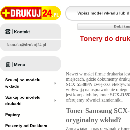
Dodaj Sam
Kontakt
Tonery do dru
kontakt@drukuj24.pl
Menu
Nawet w małej firmie drukarka jes
miejscach, gdzie dokumenty druku
Szukaj po modelu
SCX-5530FN
zwiększa efektywno
wkładu
wpływają na usprawnienie obiegu 
jest kompatybilny toner
SCX-D55
Szukaj po modelu
oferujemy również zamienniki.
drukarki
Toner Samsung SCX-5
Papiery
oryginalny wkład?
Prezenty od Drekkera
Zamawiając u nas oryginalny
ton