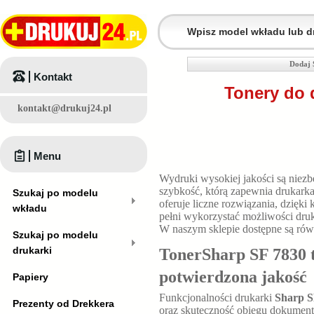
Dodaj 
Kontakt
Tonery do 
kontakt@drukuj24.pl
Menu
Wydruki wysokiej jakości są niezbę
szybkość, którą zapewnia drukark
Szukaj po modelu
oferuje liczne rozwiązania, dzięk
wkładu
pełni wykorzystać możliwości druk
W naszym sklepie dostępne są rów
Szukaj po modelu
drukarki
TonerSharp SF 7830 to
potwierdzona jakość
Papiery
Funkcjonalności drukarki
Sharp S
Prezenty od Drekkera
oraz skuteczność obiegu dokumen