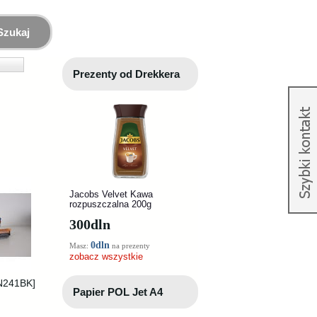
Szukaj
Prezenty od Drekkera
Jacobs Velvet Kawa
rozpuszczalna 200g
300
dln
0dln
Masz:
na prezenty
zobacz wszystkie
TN241BK]
Papier POL Jet A4