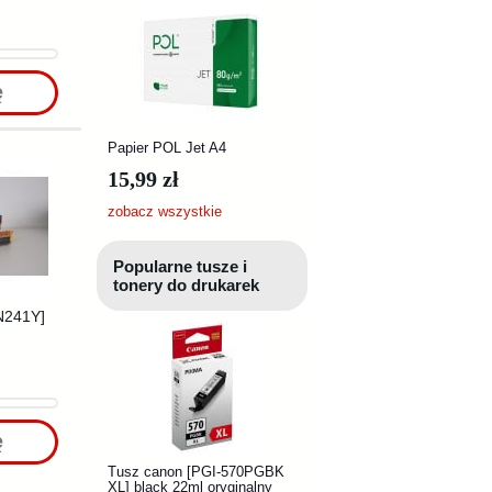
ę
Papier POL Jet A4
15,99 zł
zobacz wszystkie
Popularne tusze i
tonery do drukarek
TN241Y]
ę
Tusz canon [PGI-570PGBK
XL] black 22ml oryginalny