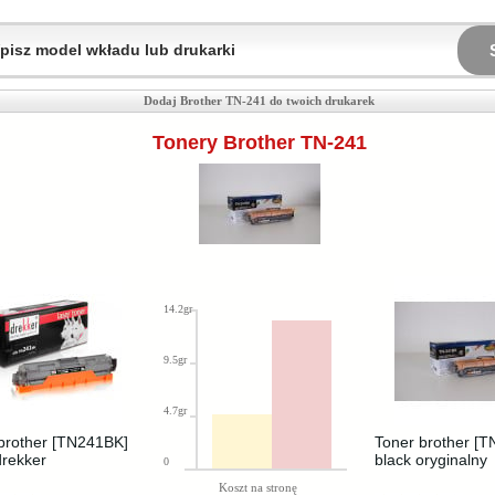
Dodaj Brother TN-241 do twoich drukarek
Tonery Brother TN-241
14.2gr
9.5gr
4.7gr
brother [TN241BK]
Toner brother [
drekker
black oryginalny
0
Koszt na stronę