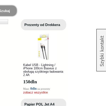
Szukaj
Prezenty od Drekkera
Kabel USB - Lightning /
iPhone 100cm Baseus z
obsługą szybkiego ładowania
2.4A
150
dln
0dln
Masz:
na prezenty
zobacz wszystkie
Papier POL Jet A4