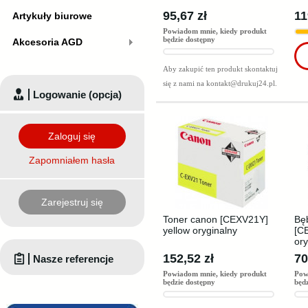
95,67 zł
11
Artykuły biurowe
Powiadom mnie, kiedy produkt
będzie dostępny
Akcesoria AGD
Aby zakupić ten produkt skontaktuj
się z nami na
kontakt@drukuj24.pl
.
Logowanie (opcja)
Zaloguj się
Zapomniałem hasła
Zarejestruj się
Toner canon [CEXV21Y]
Bę
yellow oryginalny
[C
ory
152,52 zł
70
Nasze referencje
Powiadom mnie, kiedy produkt
Pow
będzie dostępny
będ