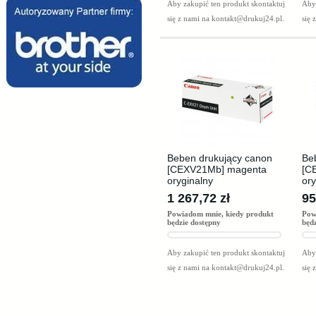
Aby zakupić ten produkt skontaktuj
Aby 
się z nami na
kontakt@drukuj24.pl
.
się 
Beben drukujący canon
Be
[CEXV21Mb] magenta
[C
oryginalny
ory
1 267,72 zł
95
Powiadom mnie, kiedy produkt
Pow
będzie dostępny
będ
Aby zakupić ten produkt skontaktuj
Aby 
się z nami na
kontakt@drukuj24.pl
.
się 