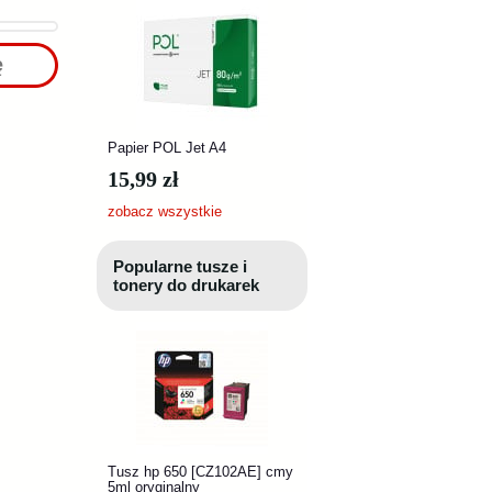
ę
Papier POL Jet A4
15,99 zł
zobacz wszystkie
Popularne tusze i
tonery do drukarek
Tusz hp 650 [CZ102AE] cmy
5ml oryginalny