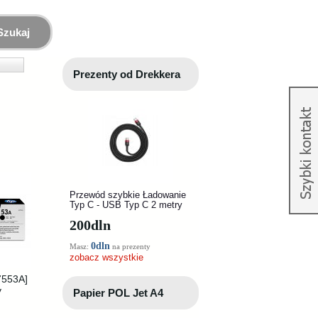
Szukaj
Prezenty od Drekkera
Przewód szybkie Ładowanie
Typ C - USB Typ C 2 metry
200
dln
0dln
Masz:
na prezenty
zobacz wszystkie
7553A]
y
Papier POL Jet A4