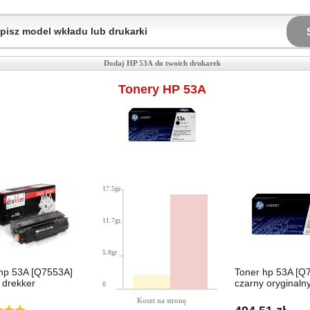
Dodaj HP 53A do twoich drukarek
Tonery HP 53A
17.5gr
11.7gr
5.8gr
hp 53A [Q7553A]
Toner hp 53A [Q
 drekker
czarny oryginaln
0
Koszt na stronę