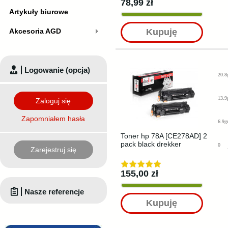
78,99 zł
Artykuły biurowe
Akcesoria AGD
Kupuję
Logowanie (opcja)
20.8
13.9
Zaloguj się
Zapomniałem hasła
6.9g
Toner hp 78A [CE278AD] 2
pack black drekker
0
Zarejestruj się
155,00 zł
Nasze referencje
Kupuję