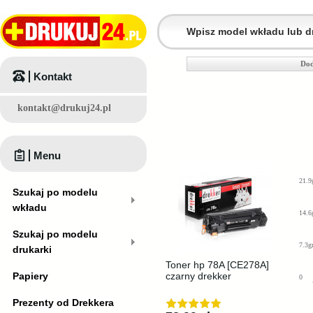
Dod
Kontakt
kontakt@drukuj24.pl
Menu
21.9
Szukaj po modelu
wkładu
14.6
Szukaj po modelu
7.3g
drukarki
Toner hp 78A [CE278A]
Papiery
czarny drekker
0
Prezenty od Drekkera