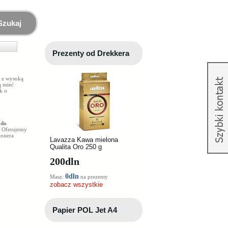
Szukaj
Prezenty od Drekkera
 z wysoką
ą mieć
k o
 do
. Oferujemy
tonera
Lavazza Kawa mielona
Qualita Oro 250 g
200
dln
0dln
Masz:
na prezenty
zobacz wszystkie
Papier POL Jet A4