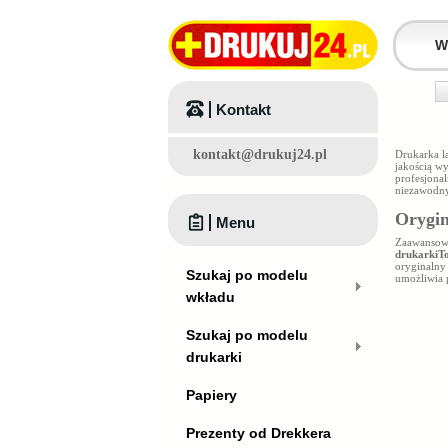
Kontakt
kontakt@drukuj24.pl
Drukarka l
jakością w
profesjona
niezawodny
Orygin
Menu
Zaawansowa
drukarkiT
oryginaln
Szukaj po modelu
umożliwia 
wkładu
Szukaj po modelu
drukarki
Papiery
Prezenty od Drekkera