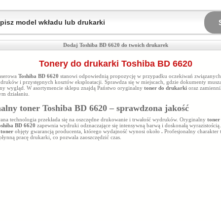
Dodaj Toshiba BD 6620 do twoich drukarek
Tonery do drukarki Toshiba BD 6620
aserowa
Toshiba BD 6620
stanowi odpowiednią propozycję w przypadku oczekiwań związanych
ydruków i przystępnych kosztów eksploatacji. Sprawdza się w miejscach, gdzie dokumenty musz
lny wygląd. W asortymencie sklepu znajdą Państwo oryginalny
toner do drukarki
oraz zamienni
m działaniu.
alny toner Toshiba BD 6620 – sprawdzona jakość
na technologia przekłada się na oszczędne drukowanie i trwałość wydruków. Oryginalny
toner
oshiba BD 6620
zapewnia wydruki odznaczające się intensywną barwą i doskonałą wyrazistością
y
toner
objęty gwarancją producenta, którego wydajność wynosi około
.
Profesjonalny charakter 
płynną pracę drukarki, co pozwala zaoszczędzić czas.