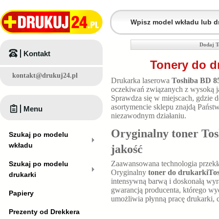
Dodaj T
Kontakt
Tonery do d
kontakt@drukuj24.pl
Drukarka laserowa
Toshiba BD 8
oczekiwań związanych z wysoką ja
Sprawdza się w miejscach, gdzie
asortymencie sklepu znajdą Państ
Menu
niezawodnym działaniu.
Oryginalny toner To
Szukaj po modelu
wkładu
jakość
Zaawansowana technologia przekła
Szukaj po modelu
Oryginalny
toner do drukarkiTo
drukarki
intensywną barwą i doskonałą wyr
gwarancją producenta, którego w
Papiery
umożliwia płynną pracę drukarki, 
Prezenty od Drekkera