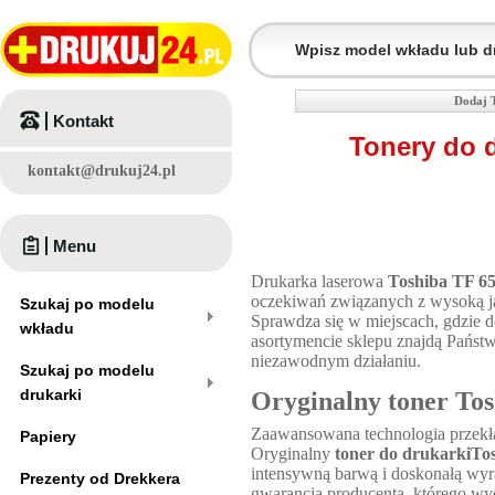
Dodaj 
Kontakt
Tonery do 
kontakt@drukuj24.pl
Menu
Drukarka laserowa
Toshiba TF 6
oczekiwań związanych z wysoką ja
Szukaj po modelu
Sprawdza się w miejscach, gdzie
wkładu
asortymencie sklepu znajdą Państ
niezawodnym działaniu.
Szukaj po modelu
drukarki
Oryginalny toner Tos
Zaawansowana technologia przekła
Papiery
Oryginalny
toner do drukarkiTo
intensywną barwą i doskonałą wyr
Prezenty od Drekkera
gwarancją producenta, którego w