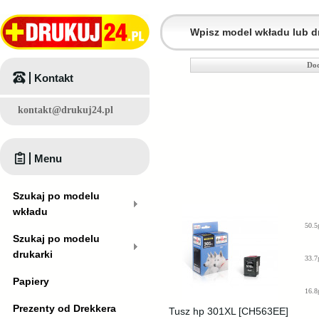
Dod
Kontakt
kontakt@drukuj24.pl
Menu
Szukaj po modelu
wkładu
50.5
Szukaj po modelu
drukarki
33.7
Papiery
16.8
Prezenty od Drekkera
Tusz hp 301XL [CH563EE]