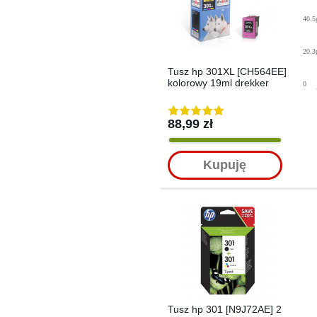
40.5
20.3
Tusz hp 301XL [CH564EE]
kolorowy 19ml drekker
0
88,99 zł
Kupuję
Tusz hp 301 [N9J72AE] 2