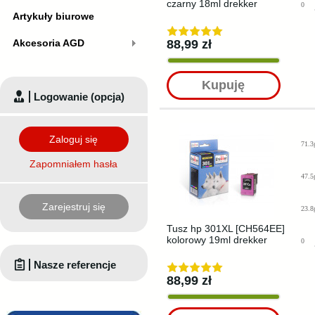
czarny 18ml drekker
0
Artykuły biurowe
Akcesoria AGD
88,99 zł
Kupuję
Logowanie (opcja)
Zaloguj się
71.3
Zapomniałem hasła
47.5
Zarejestruj się
23.8
Tusz hp 301XL [CH564EE]
kolorowy 19ml drekker
0
Nasze referencje
88,99 zł