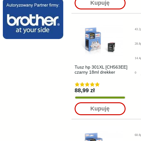
Kupuję
43.2
28.8
14.4
Tusz hp 301XL [CH563EE]
czarny 18ml drekker
0
88,99 zł
Kupuję
60.8