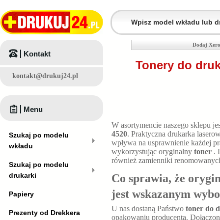
Dodaj Xero
Kontakt
Tonery do druk
kontakt@drukuj24.pl
Menu
W asortymencie naszego sklepu je
4520
. Praktyczna drukarka laser
Szukaj po modelu
wpływa na usprawnienie każdej pra
wkładu
wykorzystując oryginalny
toner
.
również zamienniki renomowanyc
Szukaj po modelu
drukarki
Co sprawia, że orygi
jest wskazanym wyb
Papiery
U nas dostaną Państwo
toner do 
Prezenty od Drekkera
opakowaniu producenta. Dołączona 